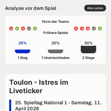
Analyse vor dem Spiel
Alles sehen
Form der Teams
N
S
N
U
S
N
N
N
U
S
Frühere Spiele
25%
25%
50%
1 Sieg
1 Unentschieden
2 Siege
Toulon - Istres im
Liveticker
25. Spieltag National 1 - Samstag, 11.
April 2026