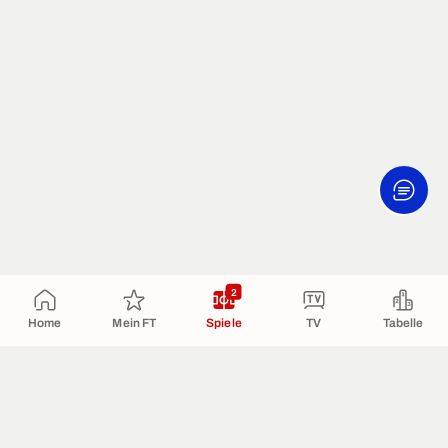
2
Home
Mein FT
Spiele
TV
Tabelle