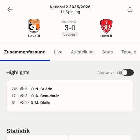
3
-
0
National 2 2025/2026
11. Spieltag
beendet
13/12/2025
3
-
0
beendet
Laval II
Brest II
Zusammenfassung
Live
Aufstellung
Stats
Tabelle
Highlights
Alles sehen (13)
76'
3 - 0
N. Guérin
17'
2 - 0
A. Beaudouin
8'
1 - 0
M. Diallo
Statistik