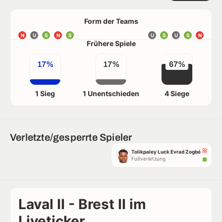
Form der Teams
N
U
S
N
S
U
S
U
S
N
Frühere Spiele
17%
17%
67%
1 Sieg
1 Unentschieden
4 Siege
Verletzte/gesperrte Spieler
Tolikpaley Luck Evrad Zogbé
Fußverletzung
Laval II - Brest II im
Liveticker