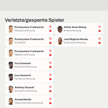
Verletzte/gesperrte Spieler
Przemysław Frankowski
Arthur Avom Ebong
Muskelverletzung
Knieverletzung
Przemysław Frankowski
Joel Mugisha Mvuka
Krankheit
Knöchelverletzung
Przemysław Frankowski
Wadenverletzung
Issa Soumaré
Knöchelverletzung
Issa Soumaré
Fersenverletzung
Anthony Rouault
Schulterverletzung
Arnaud Nordin
Oberschenkelverletzung