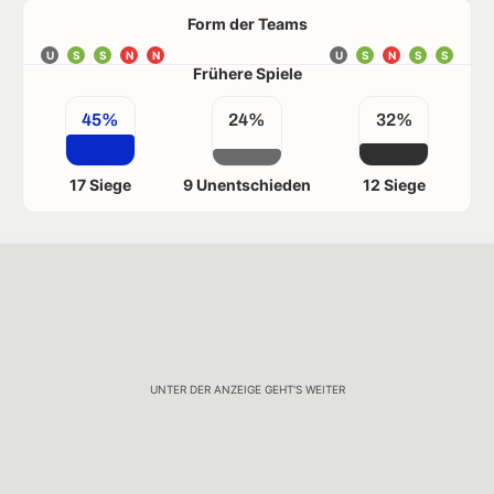
Form der Teams
U
S
S
N
N
U
S
N
S
S
Frühere Spiele
45%
24%
32%
17 Siege
9 Unentschieden
12 Siege
UNTER DER ANZEIGE GEHT'S WEITER