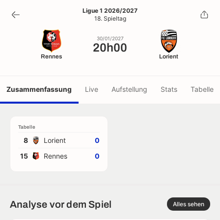
20h00
Ligue 1 2026/2027
18. Spieltag
30/01/2027
30/01/2027
20h00
Rennes
Lorient
Zusammenfassung
Live
Aufstellung
Stats
Tabelle
Tabelle
8
Lorient
0
15
Rennes
0
Analyse vor dem Spiel
Alles sehen