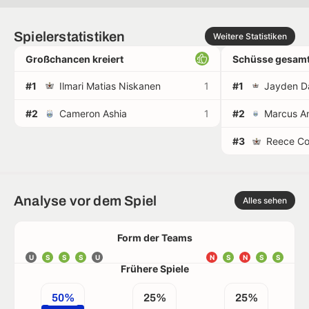
Spielerstatistiken
Weitere Statistiken
Großchancen kreiert
Schüsse gesamt
#1
Ilmari Matias Niskanen
1
#1
#2
Cameron Ashia
1
#2
#3
Reece Co
Analyse vor dem Spiel
Alles sehen
Form der Teams
U
S
S
S
U
N
S
N
S
S
Frühere Spiele
50%
25%
25%