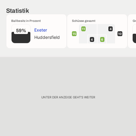
Statistik
Ballbesitz in Prozent
Schüsse gesamt
Gr
11
4
Exeter
59%
15
10
Huddersfield
4
6
UNTER DER ANZEIGE GEHT'S WEITER