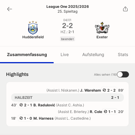
2
-
2
League One 2025/2026
25. Spieltag
beendet
04/01
2
-
2
HZ.:
2-1
Huddersfield
Exeter
beendet
Zusammenfassung
Live
Aufstellung
Stats
Highlights
Alles sehen (16)
(Assist I. Niskanen.)
J. Wareham
2 - 2
89'
HALBZEIT
2 - 1
43'
2 - 1
B. Radulović
(Assist C. Ashia.)
(Assist E. Brierley.)
R. Cole
1 - 1
20'
18'
1 - 0
M. Harness
(Assist L. Castledine.)