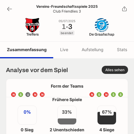
1
-
3
Vereins-Freundschaftsspiele 2025
Club Friendlies 3
beendet
05/07/2025
1
-
3
beendet
Treffers
De Graafschap
Zusammenfassung
Live
Aufstellung
Stats
Analyse vor dem Spiel
Alles sehen
Form der Teams
N
S
U
N
N
N
S
N
S
S
Frühere Spiele
0%
33%
67%
0 Sieg
2 Unentschieden
4 Siege