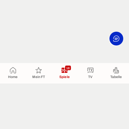
18
Home
Mein FT
Spiele
TV
Tabelle