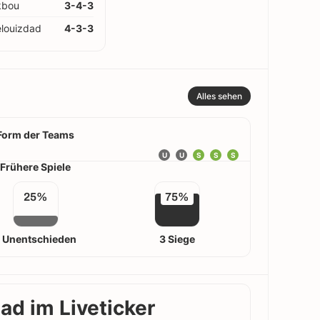
kbou
3-4-3
louizdad
4-3-3
Alles sehen
Form der Teams
U
U
S
S
S
Frühere Spiele
25%
75%
1 Unentschieden
3 Siege
ad im Liveticker