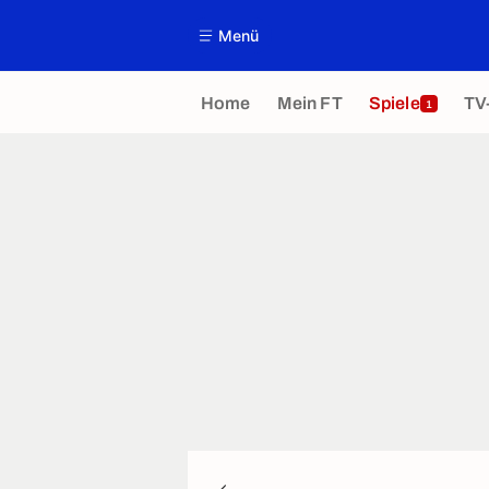
Menü
Home
Mein FT
Spiele
TV
1