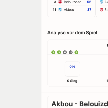
3
Belouizdad
55
A
11
Akbou
37
Be
Analyse vor dem Spiel
S
S
U
U
S
0%
0 Sieg
Akbou - Belouizd