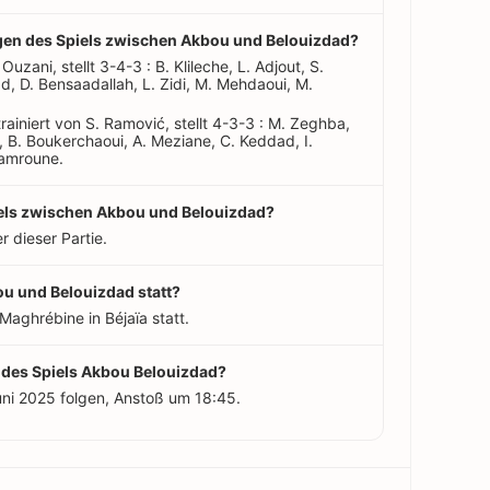
ungen des Spiels zwischen Akbou und Belouizdad?
 Ouzani, stellt 3-4-3 : B. Klileche, L. Adjout, S.
d, D. Bensaadallah, L. Zidi, M. Mehdaoui, M.
rainiert von S. Ramović, stellt 4-3-3 : M. Zeghba,
 B. Boukerchaoui, A. Meziane, C. Keddad, I.
Hamroune.
piels zwischen Akbou und Belouizdad?
r dieser Partie.
ou und Belouizdad statt?
 Maghrébine in Béjaïa statt.
t des Spiels Akbou Belouizdad?
uni 2025 folgen, Anstoß um 18:45.