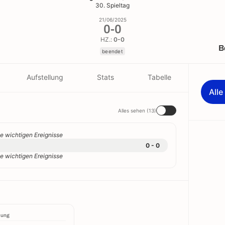
30. Spieltag
21/06/2025
0
-
0
HZ.:
0-0
B
beendet
Aufstellung
Stats
Tabelle
All
Alles sehen (13)
e wichtigen Ereignisse
0 - 0
e wichtigen Ereignisse
lung