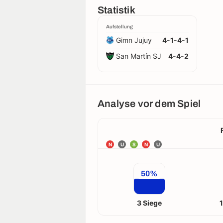
Statistik
Aufstellung
Gimn Jujuy
4-1-4-1
San Martín SJ
4-4-2
Analyse vor dem Spiel
N
U
S
N
U
50%
3 Siege