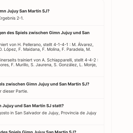
imn Jujuy San Martín SJ?
rgebnis 2-1.
ungen des Spiels zwischen Gimn Jujuy und San
niert von H. Pellerano, stellt 4-1-4-1 : M. Álvarez,
. López, F. Maidana, F. Molina, F. Paradela, M.
erseits trainiert von A. Schiapparelli, stellt 4-4-2 :
sores, F. Murillo, S. Jaurena, S. González, L. Monje,
iels zwischen Gimn Jujuy und San Martín SJ?
r dieser Partie.
 Jujuy und San Martín SJ statt?
gosto in San Salvador de Jujuy, Provincia de Jujuy
 des Spiels Gimn Jujuy San Martín SJ?