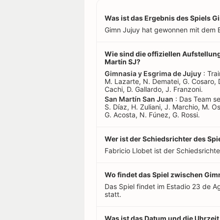
Was ist das Ergebnis des Spiels G
Gimn Jujuy hat gewonnen mit dem E
Wie sind die offiziellen Aufstell
Martín SJ?
Gimnasia y Esgrima de Jujuy
: Trai
M. Lazarte, N. Dematei, G. Cosaro, D
Cachi, D. Gallardo, J. Franzoni.
San Martín San Juan
: Das Team sein
S. Díaz, H. Zuliani, J. Marchio, M. O
G. Acosta, N. Fúnez, G. Rossi.
Wer ist der Schiedsrichter des Sp
Fabricio Llobet ist der Schiedsrichte
Wo findet das Spiel zwischen Gimn
Das Spiel findet im Estadio 23 de A
statt.
Was ist das Datum und die Uhrzeit