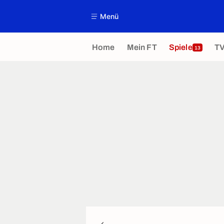
Menü
Home
Mein FT
Spiele
T
13