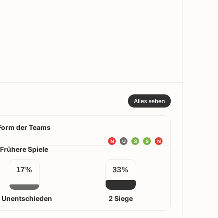
Alles sehen
Form der Teams
N
U
S
S
N
Frühere Spiele
17%
33%
1 Unentschieden
2 Siege