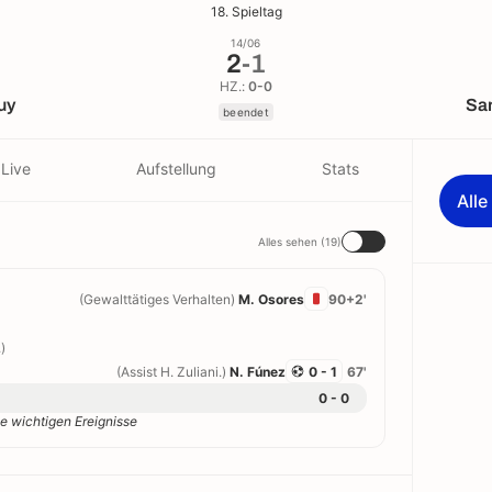
18. Spieltag
14/06
2
-
1
HZ.:
0-0
uy
San
beendet
Live
Aufstellung
Stats
All
Alles sehen (19)
(Gewalttätiges Verhalten)
M. Osores
90+2'
)
(Assist H. Zuliani.)
N. Fúnez
0 - 1
67'
0 - 0
e wichtigen Ereignisse