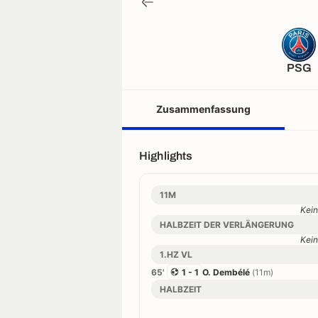
PSG
Zusammenfassung
Highlights
11M
Kein
HALBZEIT DER VERLÄNGERUNG
Kein
1.HZ VL
65'
1 - 1
O. Dembélé
(11m)
HALBZEIT