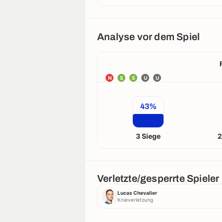
Analyse vor dem Spiel
N
S
S
U
U
43%
3 Siege
2
Verletzte/gesperrte Spieler
Lucas Chevalier
Knieverletzung