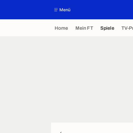
Menü
Home
Mein FT
Spiele
TV-P