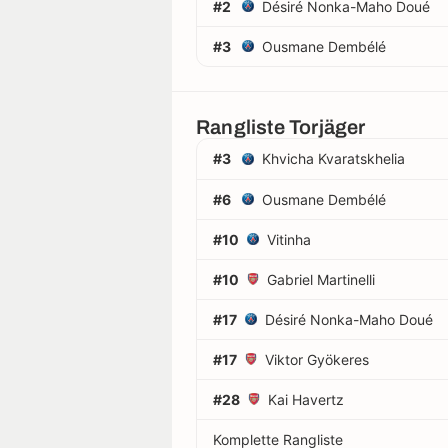
#2
Désiré Nonka-Maho Doué
#3
Ousmane Dembélé
Rangliste Torjäger
#3
Khvicha Kvaratskhelia
#6
Ousmane Dembélé
#10
Vitinha
#10
Gabriel Martinelli
#17
Désiré Nonka-Maho Doué
#17
Viktor Gyökeres
#28
Kai Havertz
Komplette Rangliste