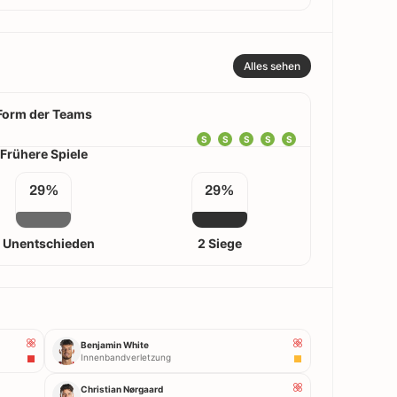
Alles sehen
Form der Teams
S
S
S
S
S
Frühere Spiele
29%
29%
 Unentschieden
2 Siege
Benjamin White
Innenbandverletzung
Christian Nørgaard