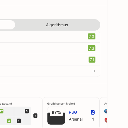
Algorithmus
7.3
7.3
7.1
e gesamt
Großchancen kreiert
Aufstellung
PSG
17
6
PSG
2
67%
7
Arsenal
1
Arsenal
4
1