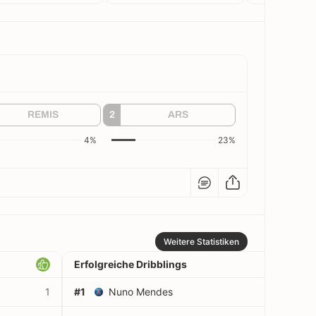
REMIS
2
ARS
4%
23%
Weitere Statistiken
Erfolgreiche Dribblings
1
#1
Nuno Mendes
3