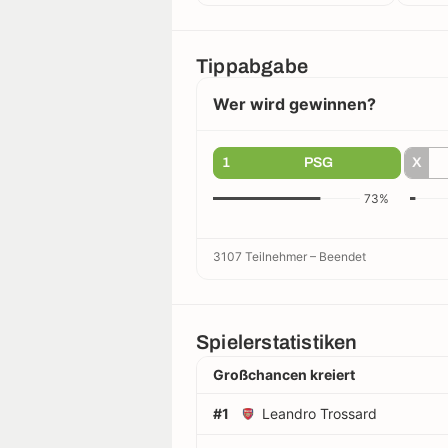
Tippabgabe
Wer wird gewinnen?
1
PSG
X
73%
3107 Teilnehmer
–
Beendet
Spielerstatistiken
Großchancen kreiert
#1
Leandro Trossard