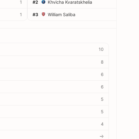
1
#2
Khvicha Kvaratskhelia
2
1
#3
William Saliba
2
10
8
6
6
5
5
4