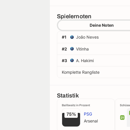
Spielernoten
Deine Noten
#1
João Neves
#2
Vitinha
#3
A. Hakimi
Komplette Rangliste
Statistik
Ballbesitz in Prozent
Schüss
PSG
75%
21
Arsenal