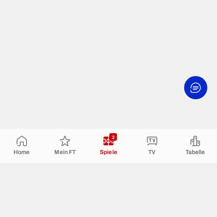
2
Home
Mein FT
Spiele
TV
Tabelle