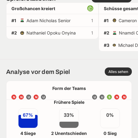
Großchancen kreiert
Schüsse gesamt
#1
Adam Nicholas Senior
1
#1
#2
Nathaniel Opoku Onyina
1
#2
Nnamdi 
#3
Analyse vor dem Spiel
Alles sehen
Form der Teams
N
N
U
N
U
U
U
S
N
N
Frühere Spiele
67%
33%
0%
4 Siege
2 Unentschieden
0 Sieg