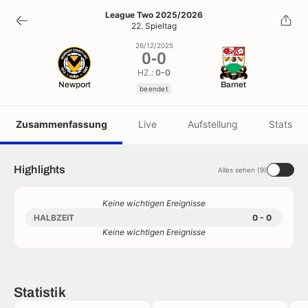
0
-
0
League Two 2025/2026
22. Spieltag
beendet
26/12/2025
0
-
0
HZ.:
0-0
Newport
Barnet
beendet
Zusammenfassung
Live
Aufstellung
Stats
Highlights
Alles sehen (9)
Keine wichtigen Ereignisse
HALBZEIT
0 - 0
Keine wichtigen Ereignisse
Statistik