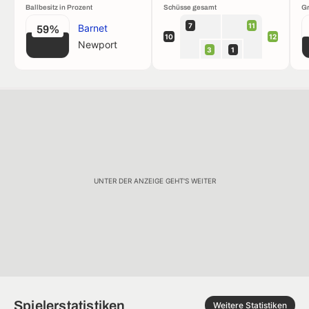
Ballbesitz in Prozent
Schüsse gesamt
Gr
7
11
Barnet
59%
10
12
Newport
3
1
UNTER DER ANZEIGE GEHT'S WEITER
Spielerstatistiken
Weitere Statistiken