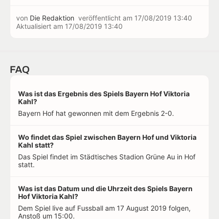
von
Die Redaktion
veröffentlicht am
17/08/2019 13:40
Aktualisiert am
17/08/2019 13:40
FAQ
Was ist das Ergebnis des Spiels Bayern Hof Viktoria
Kahl?
Bayern Hof hat gewonnen mit dem Ergebnis 2-0.
Wo findet das Spiel zwischen Bayern Hof und Viktoria
Kahl statt?
Das Spiel findet im Städtisches Stadion Grüne Au in Hof
statt.
Was ist das Datum und die Uhrzeit des Spiels Bayern
Hof Viktoria Kahl?
Dem Spiel live auf Fussball am 17 August 2019 folgen,
Anstoß um 15:00.