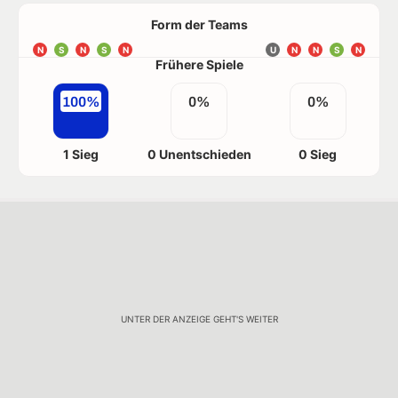
Form der Teams
N
S
N
S
N
U
N
N
S
N
Frühere Spiele
100%
0%
0%
1 Sieg
0 Unentschieden
0 Sieg
UNTER DER ANZEIGE GEHT'S WEITER