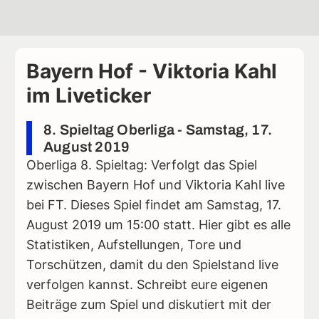
Bayern Hof - Viktoria Kahl
im Liveticker
8. Spieltag Oberliga - Samstag, 17.
August 2019
Oberliga 8. Spieltag: Verfolgt das Spiel
zwischen Bayern Hof und Viktoria Kahl live
bei FT. Dieses Spiel findet am Samstag, 17.
August 2019 um 15:00 statt. Hier gibt es alle
Statistiken, Aufstellungen, Tore und
Torschützen, damit du den Spielstand live
verfolgen kannst. Schreibt eure eigenen
Beiträge zum Spiel und diskutiert mit der