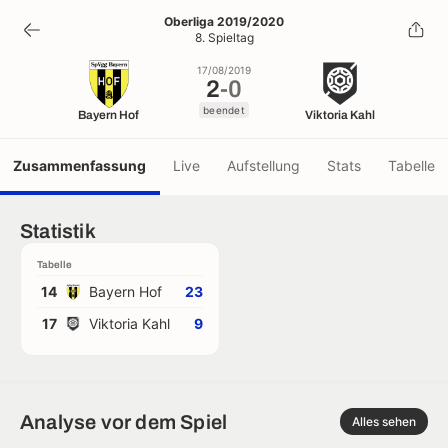
2
-
0
Oberliga 2019/2020
8. Spieltag
beendet
17/08/2019
2
-
0
beendet
Bayern Hof
Viktoria Kahl
Zusammenfassung
Live
Aufstellung
Stats
Tabelle
Statistik
Tabelle
14
Bayern Hof
23
17
Viktoria Kahl
9
Analyse vor dem Spiel
Alles sehen