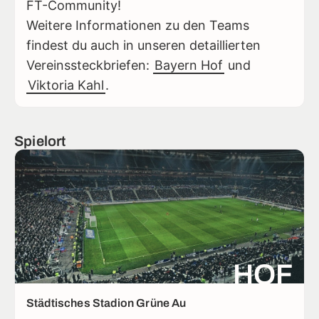
FT-Community!
Weitere Informationen zu den Teams
findest du auch in unseren detaillierten
Vereinssteckbriefen:
Bayern Hof
und
Viktoria Kahl
.
Spielort
HOF
Städtisches Stadion Grüne Au