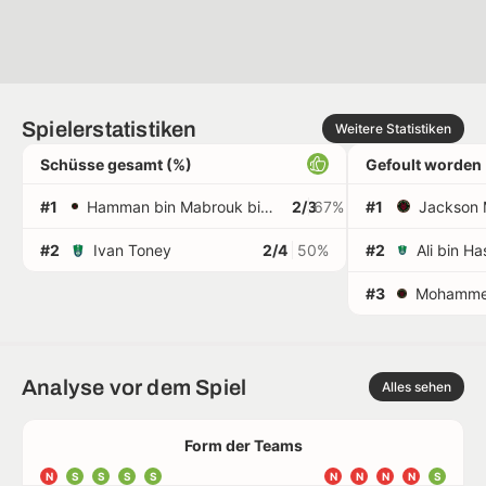
Spielerstatistiken
Weitere Statistiken
Schüsse gesamt (%)
Gefoult worden
#1
Hamman bin Mabrouk bin Khamis Lahwal Al Hammami
2/3
67%
#1
Jackson 
#2
Ivan Toney
2/4
50%
#2
#3
Analyse vor dem Spiel
Alles sehen
Form der Teams
N
S
S
S
S
N
N
N
N
S