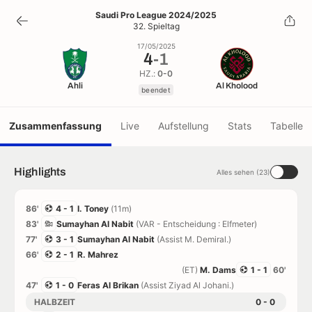
4
-
1
Saudi Pro League 2024/2025
32. Spieltag
beendet
17/05/2025
4
-
1
HZ.:
0-0
Ahli
Al Kholood
beendet
Zusammenfassung
Live
Aufstellung
Stats
Tabelle
Highlights
Alles sehen (23)
86'
4 - 1
I. Toney
(11m)
83'
Sumayhan Al Nabit
(VAR - Entscheidung : Elfmeter)
77'
3 - 1
Sumayhan Al Nabit
(Assist M. Demiral.)
66'
2 - 1
R. Mahrez
(ET)
M. Dams
1 - 1
60'
47'
1 - 0
Feras Al Brikan
(Assist Ziyad Al Johani.)
HALBZEIT
0 - 0