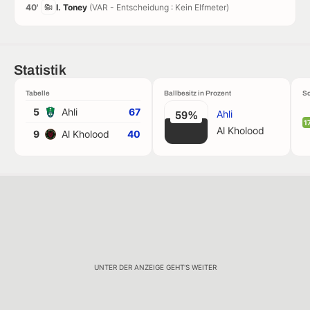
40'
I. Toney
(VAR - Entscheidung : Kein Elfmeter)
Statistik
Tabelle
Ballbesitz in Prozent
Sc
5
Ahli
67
Ahli
59%
1
Al Kholood
9
Al Kholood
40
UNTER DER ANZEIGE GEHT'S WEITER