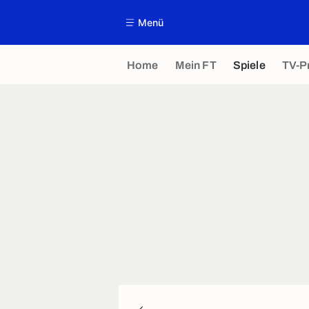
Menü
Home
Mein FT
Spiele
TV-P