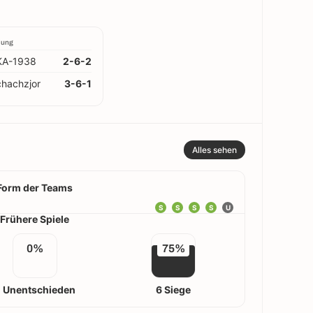
lung
KA-1938
2-6-2
hachzjor
3-6-1
Alles sehen
Form der Teams
S
S
S
S
U
Frühere Spiele
0%
75%
 Unentschieden
6 Siege