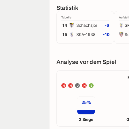
Statistik
Tabelle
Aufstel
14
Schachzjor
-6
S
15
SKA-1938
-10
Sc
Analyse vor dem Spiel
N
N
U
N
S
25%
2 Siege
0