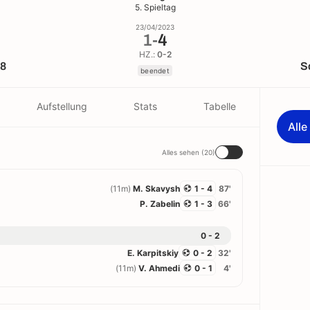
5. Spieltag
23/04/2023
1
-
4
HZ.:
0-2
8
S
beendet
Aufstellung
Stats
Tabelle
All
Alles sehen (20)
(11m)
M. Skavysh
1 - 4
87'
P. Zabelin
1 - 3
66'
0 - 2
E. Karpitskiy
0 - 2
32'
(11m)
V. Ahmedi
0 - 1
4'