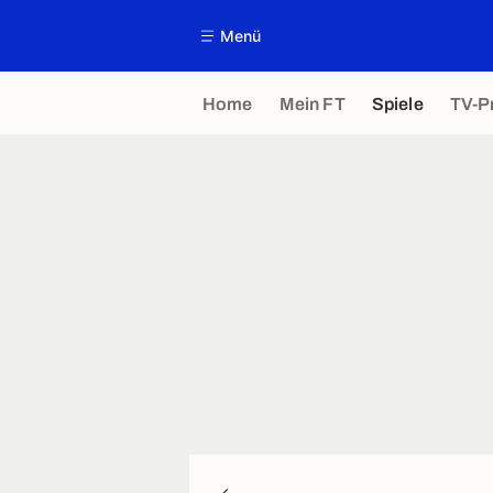
Menü
Home
Mein FT
Spiele
TV-P