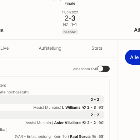
Finale
17/01/2021
2
-
3
HZ.:
1-1
na
At
beendet
Live
Aufstellung
Stats
All
Alles sehen (24)
ten)
arte hochgestuft)
2 - 3
(Assist Muniain.)
I. Williams
2 - 3
93'
2 - 2
(Assist Muniain.)
Asier Villalibre
2 - 2
90'
lba.)
(VAR - Entscheidung : Kein Tor)
Raúl García
58'