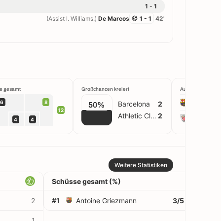
1 - 1
(Assist I. Williams.)
De Marcos
1 - 1
42'
e gesamt
Großchancen kreiert
Aufstellung
Barcelon
6
8
Barcelona
2
50%
12
Athletic Club
2
Athletic 
4
4
Weitere Statistiken
Schüsse gesamt (%)
2
#1
Antoine Griezmann
3/5
60%
1