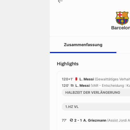
Barcelo
Zusammenfassung
Highlights
120+1'
L. Messi
(Gewalttätiges Verhal
120'
L. Messi
(VAR - Entscheidung : K
HALBZEIT DER VERLÄNGERUNG
1.HZ VL
77'
2 - 1
A. Griezmann
(Assist Jordi A