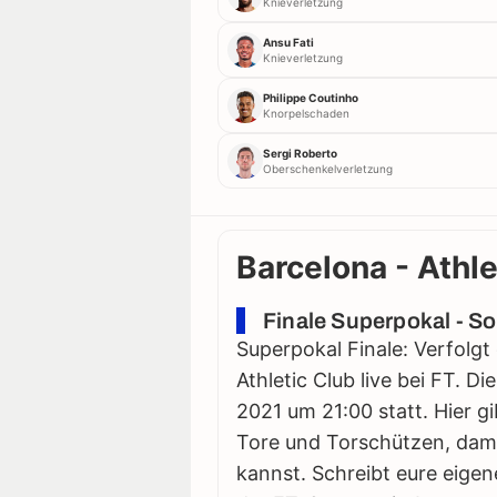
Knieverletzung
Ansu Fati
Knieverletzung
Philippe Coutinho
Knorpelschaden
Sergi Roberto
Oberschenkelverletzung
Barcelona - Athle
Finale Superpokal - S
Superpokal Finale: Verfolgt
Athletic Club live bei FT. D
2021 um 21:00 statt. Hier gib
Tore und Torschützen, damit
kannst. Schreibt eure eigen