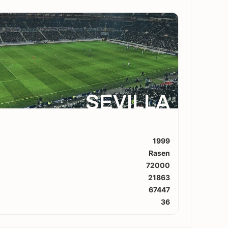
SEVILLA
1999
Rasen
72000
21863
67447
36