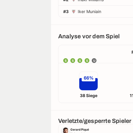
#3
Iker Muniain
Analyse vor dem Spiel
S
S
S
S
U
66%
38 Siege
1
Verletzte/gesperrte Spieler
Gerard Piqué