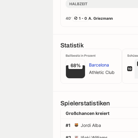
HALBZEIT
40'
1 - 0
A. Griezmann
Statistik
Ballbesitz in Prozent
Schüss
Barcelona
68%
10
Athletic Club
Spielerstatistiken
Großchancen kreiert
#1
Jordi Alba
#2
Iñaki Williams