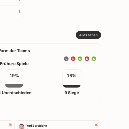
1
Alles sehen
Form der Teams
U
N
S
N
S
Frühere Spiele
19%
16%
1 Unentschieden
9 Siege
Yuri Berchiche