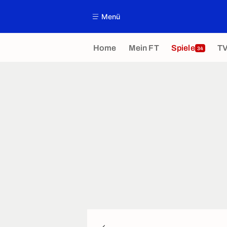
Menü
Home
Mein FT
Spiele
T
34