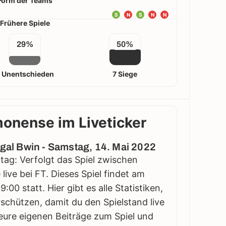
Form der Teams
S
N
S
N
N
Frühere Spiele
29%
50%
 Unentschieden
7 Siege
monense im Liveticker
ugal Bwin - Samstag, 14. Mai 2022
ltag: Verfolgt das Spiel zwischen
ive bei FT. Dieses Spiel findet am
00 statt. Hier gibt es alle Statistiken,
schützen, damit du den Spielstand live
eure eigenen Beiträge zum Spiel und