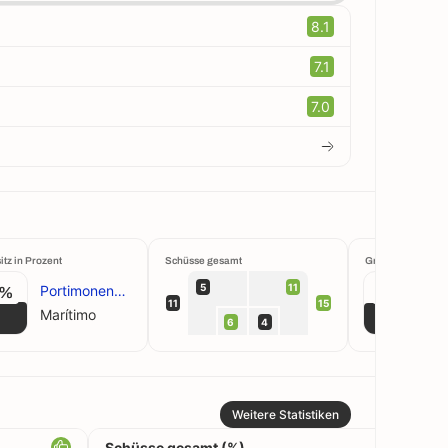
8.1
7.1
7.0
itz in Prozent
Schüsse gesamt
Großchancen krei
5
11
Portimonense
2%
50%
11
15
Marítimo
M
6
4
Weitere Statistiken
Schüsse gesamt (%)