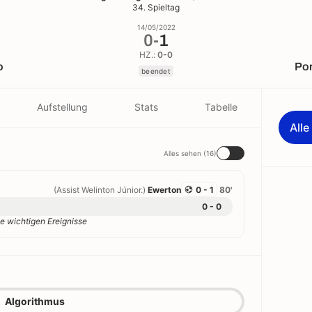
34. Spieltag
14/05/2022
0
-
1
HZ.:
0-0
o
Po
beendet
Aufstellung
Stats
Tabelle
All
Alles sehen (16)
(Assist Welinton Júnior.)
Ewerton
0 - 1
80'
0 - 0
e wichtigen Ereignisse
Algorithmus