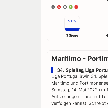
U
N
U
S
N
21%
3 Siege
4
Marítimo - Porti
34. Spieltag Liga Port
Liga Portugal Bwin 34. Spie
Marítimo und Portimonense l
Samstag, 14. Mai 2022 um 19:
Aufstellungen, Tore und Tor
verfolgen kannst. Schreibt 