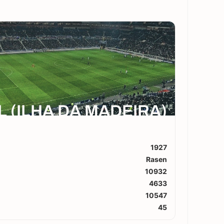
 (ILHA DA MADEIRA)
1927
Rasen
10932
4633
10547
45