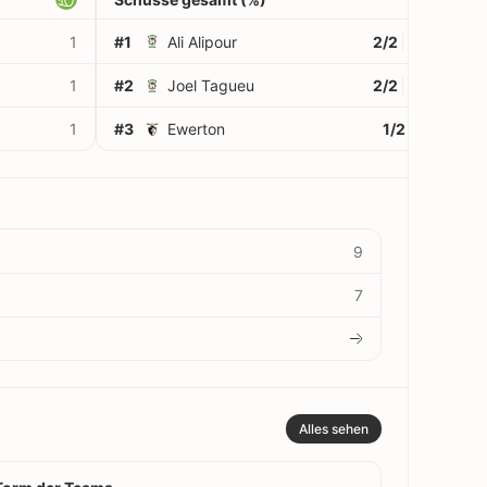
1
#1
Ali Alipour
2/2
100%
1
#2
Joel Tagueu
2/2
100%
1
#3
Ewerton
1/2
50%
9
7
Alles sehen