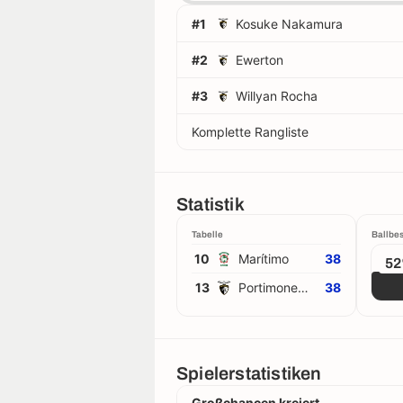
#1
Kosuke Nakamura
#2
Ewerton
#3
Willyan Rocha
Komplette Rangliste
Statistik
Tabelle
Ballbes
10
Marítimo
38
5
13
Portimonense
38
Spielerstatistiken
Großchancen kreiert