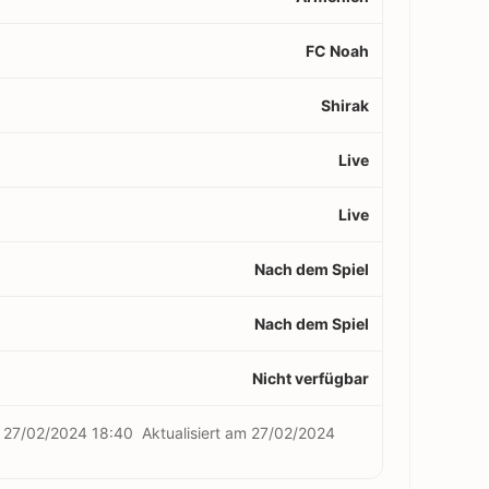
FC Noah
Shirak
Live
Live
Nach dem Spiel
Nach dem Spiel
Nicht verfügbar
m
27/02/2024 18:40
Aktualisiert am
27/02/2024