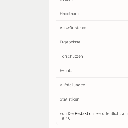
Heimteam
Auswärtsteam
Ergebnisse
Torschützen
Events
Aufstellungen
Statistiken
von
Die Redaktion
veröffentlicht a
18:40