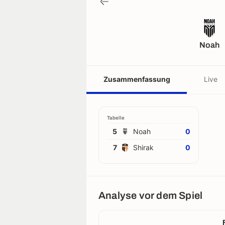
Noah
Zusammenfassung
Live
Tabelle
5
Noah
0
7
Shirak
0
Analyse vor dem Spiel