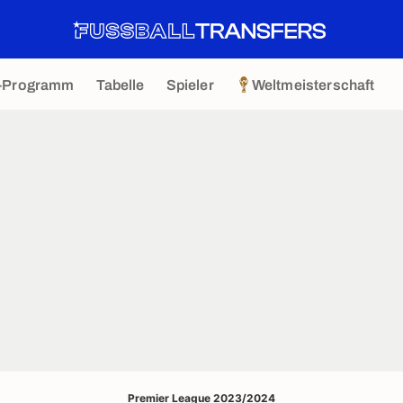
-Programm
Tabelle
Spieler
Weltmeisterschaft
Premier League 2023/2024