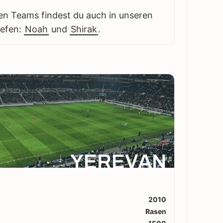
en Teams findest du auch in unseren
iefen:
Noah
und
Shirak
.
YEREVAN
2010
Rasen