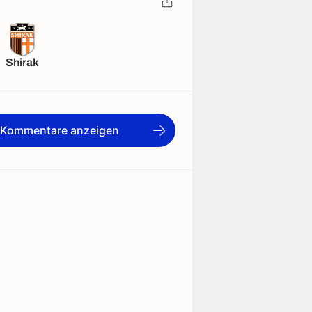
Shirak
e Kommentare anzeigen