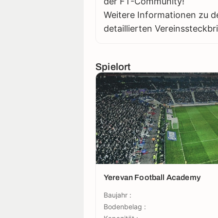
der FT-Community!
Weitere Informationen zu d
detaillierten Vereinssteckbr
Spielort
Yerevan Football Academy
Baujahr :
Bodenbelag :