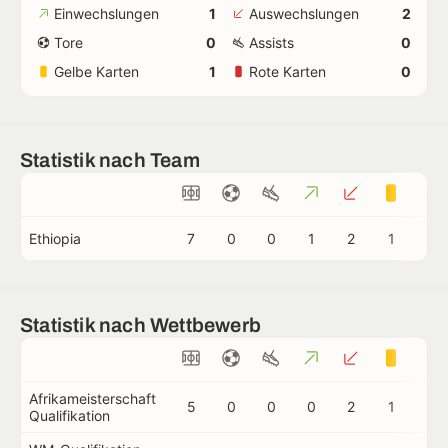
Einwechslungen
1
Auswechslungen
2
Tore
0
Assists
0
Gelbe Karten
1
Rote Karten
0
Statistik nach Team
Ethiopia
7
0
0
1
2
1
0
Statistik nach Wettbewerb
Afrikameisterschaft
5
0
0
0
2
1
0
Qualifikation