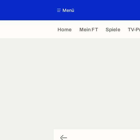
Menü
Home
Mein FT
Spiele
TV-P