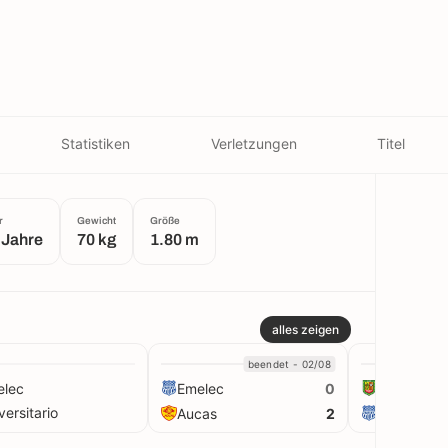
Statistiken
Verletzungen
Titel
r
Gewicht
Größe
 Jahre
70 kg
1.80 m
alles zeigen
beendet - 02/08
elec
Emelec
Dep. Cuen
0
versitario
Aucas
Emelec
2