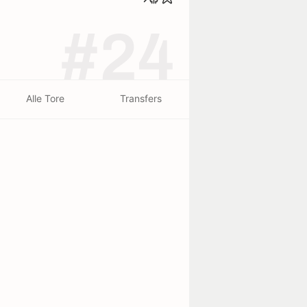
#24
Alle Tore
Transfers
beendet - 28/07
ca
2
1