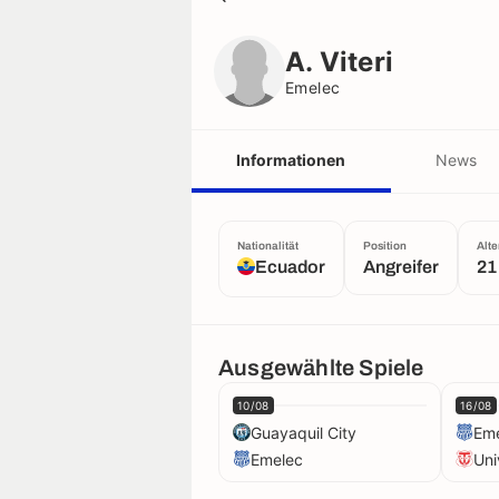
A. Viteri
Emelec
A. Viteri
Emelec
Informationen
News
Nationalität
Position
Alte
Ecuador
Angreifer
21
Ausgewählte Spiele
10/08
16/08
Guayaquil City
Em
Emelec
Uni