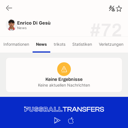
Enrico Di Gesù
News
Enrico Di Gesù
#72
News
Informationen
News
trikots
Statistiken
Verletzungen
Keine Ergebnisse
Keine aktuellen Nachrichten