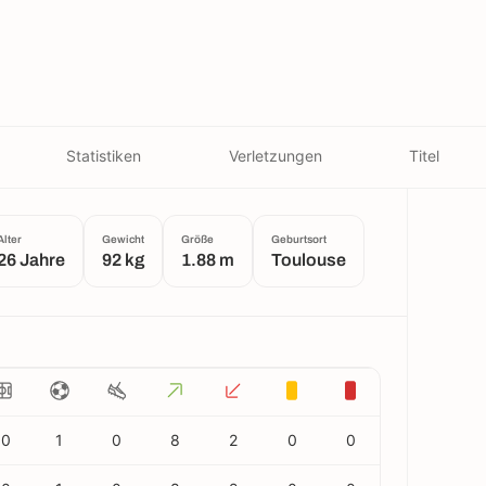
Statistiken
Verletzungen
Titel
Alter
Gewicht
Größe
Geburtsort
26 Jahre
92 kg
1.88 m
Toulouse
10
1
0
8
2
0
0