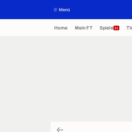
Menü
Home
Mein FT
Spiele
T
21