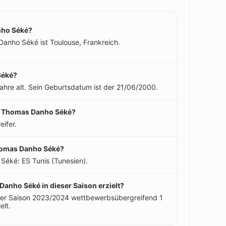
nho Séké?
Danho Séké ist Toulouse, Frankreich.
Séké?
ahre alt. Sein Geburtsdatum ist der 21/06/2000.
ian Thomas Danho Séké?
ifer.
Thomas Danho Séké?
Séké: ES Tunis (Tunesien).
Danho Séké in dieser Saison erzielt?
der Saison 2023/2024 wettbewerbsübergreifend 1
elt.