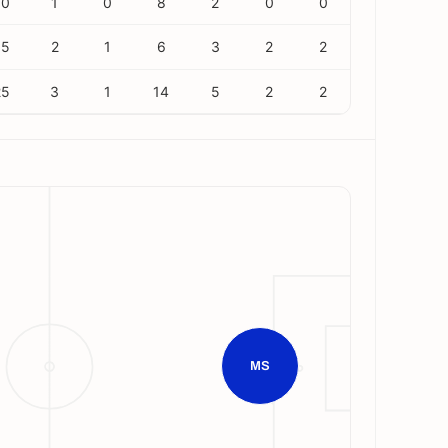
10
1
0
8
2
0
0
15
2
1
6
3
2
2
25
3
1
14
5
2
2
MS