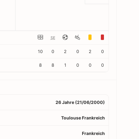
SE
10
0
2
0
2
0
8
8
1
0
0
0
26 Jahre (21/06/2000)
Toulouse Frankreich
Frankreich