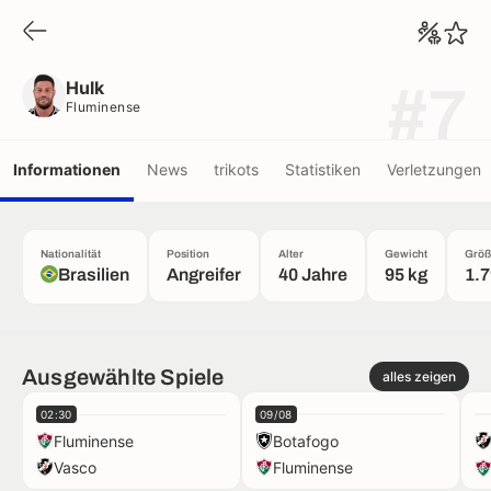
Hulk
Fluminense
Hulk
#7
Fluminense
Informationen
News
trikots
Statistiken
Verletzungen
Nationalität
Position
Alter
Gewicht
Größ
Brasilien
Angreifer
40 Jahre
95 kg
1.
Ausgewählte Spiele
alles zeigen
02:30
09/08
Fluminense
Botafogo
Vasco
Fluminense