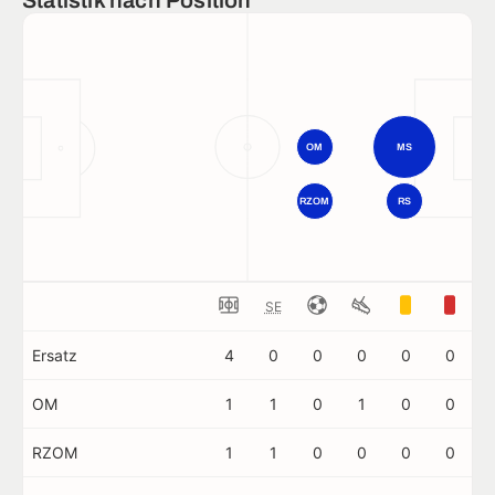
Statistik nach Position
OM
MS
RZOM
RS
SE
Ersatz
4
0
0
0
0
0
OM
1
1
0
1
0
0
RZOM
1
1
0
0
0
0