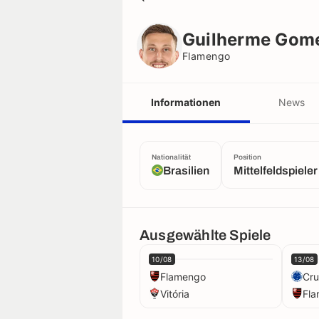
Guilherme Gomes
Flamengo
Guilherme Gom
Flamengo
Informationen
News
Nationalität
Position
Brasilien
Mittelfeldspieler
Ausgewählte Spiele
10/08
13/08
Flamengo
Cru
Vitória
Fl