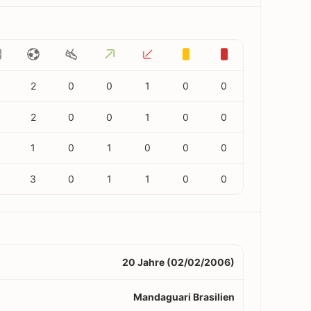
2
0
0
1
0
0
2
0
0
1
0
0
1
0
1
0
0
0
3
0
1
1
0
0
20 Jahre (02/02/2006)
Mandaguari Brasilien