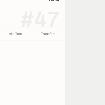
#47
Alle Tore
Transfers
beendet - 30/07
beendet - 26/07
nal
Flamengo
1
1
São Paulo
1
1