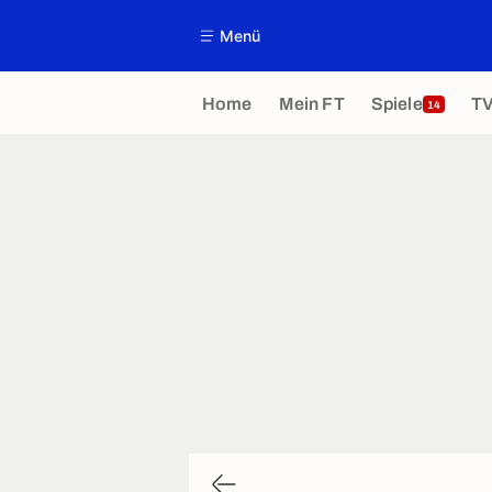
Menü
Home
Mein FT
Spiele
T
14