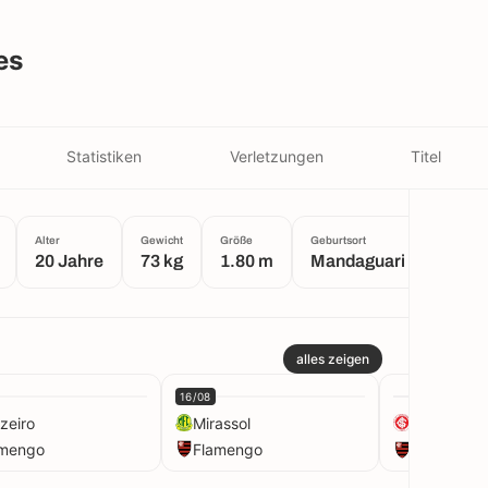
es
Statistiken
Verletzungen
Titel
Alter
Gewicht
Größe
Geburtsort
20 Jahre
73 kg
1.80 m
Mandaguari
alles zeigen
16/08
zeiro
Mirassol
Internacio
amengo
Flamengo
Flamengo