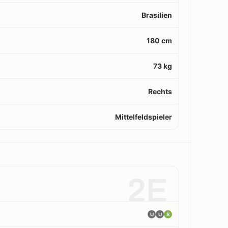
Brasilien
180 cm
73 kg
Rechts
Mittelfeldspieler
2E
U
U
S