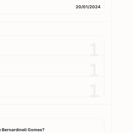
20/01/2024
1
1
1
 Bernardineli Gomes?