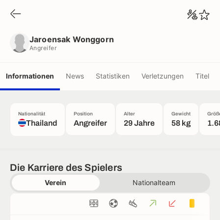
Jaroensak Wonggorn
Angreifer
Jaroensak Wonggorn
Angreifer
Informationen
News
Statistiken
Verletzungen
Titel
Nationalität
Position
Alter
Gewicht
Größ
Thailand
Angreifer
29 Jahre
58 kg
1.6
Die Karriere des Spielers
Verein
Nationalteam