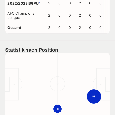
2
0
0
2
0
0
0
2022/2023 BGPU
AFC Champions
2
0
0
2
0
0
0
League
Gesamt
2
0
0
2
0
0
0
Statistik nach Position
RS
RM