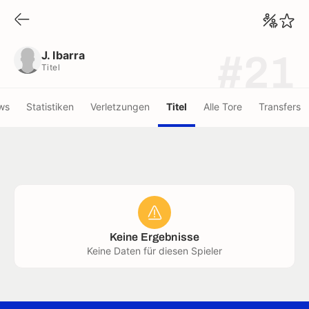
J. Ibarra
Titel
J. Ibarra
#21
Titel
ws
Statistiken
Verletzungen
Titel
Alle Tore
Transfers
Keine Ergebnisse
Keine Daten für diesen Spieler