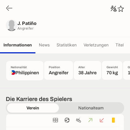
J. Patiño
Angreifer
J. Patiño
Angreifer
Informationen
News
Statistiken
Verletzungen
Titel
Nationalität
Position
Alter
Gewicht
G
Philippinen
Angreifer
38 Jahre
70 kg
Die Karriere des Spielers
Verein
Nationalteam