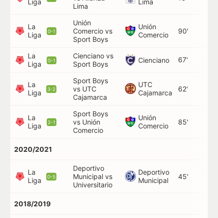
Liga
Lima
Lima
Unión
La
Unión
Comercio vs
90'
0-1
Liga
Comercio
Sport Boys
La
Cienciano vs
67'
Cienciano
0-1
Liga
Sport Boys
Sport Boys
La
UTC
vs UTC
62'
3-2
Liga
Cajamarca
Cajamarca
Sport Boys
La
Unión
vs Unión
85'
2-1
Liga
Comercio
Comercio
2020/2021
Deportivo
La
Deportivo
Municipal vs
45'
0-5
Liga
Municipal
Universitario
2018/2019