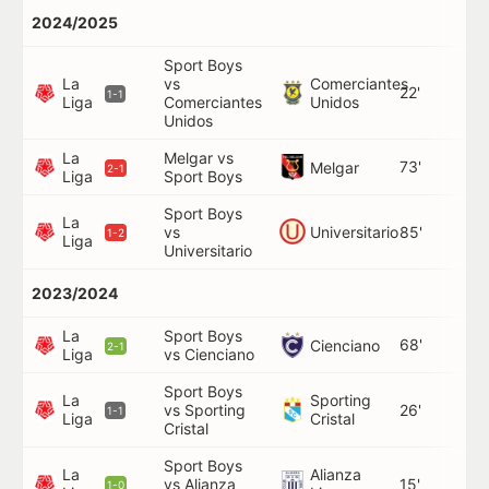
2024/2025
Sport Boys
La
vs
Comerciantes
22'
1-1
Liga
Comerciantes
Unidos
Unidos
La
Melgar vs
73'
Melgar
2-1
Liga
Sport Boys
Sport Boys
La
Universitario
vs
85'
1-2
Liga
Universitario
2023/2024
La
Sport Boys
68'
Cienciano
2-1
Liga
vs Cienciano
Sport Boys
La
Sporting
vs Sporting
26'
1-1
Liga
Cristal
Cristal
Sport Boys
La
Alianza
vs Alianza
15'
1-0