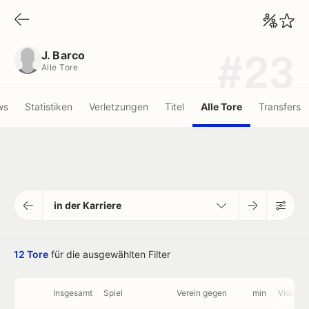
J. Barco
Alle Tore
J. Barco
#23
Alle Tore
ws
Statistiken
Verletzungen
Titel
Alle Tore
Transfers
in der Karriere
12 Tore
für die ausgewählten Filter
Insgesamt
Spiel
Verein gegen
min
Videos