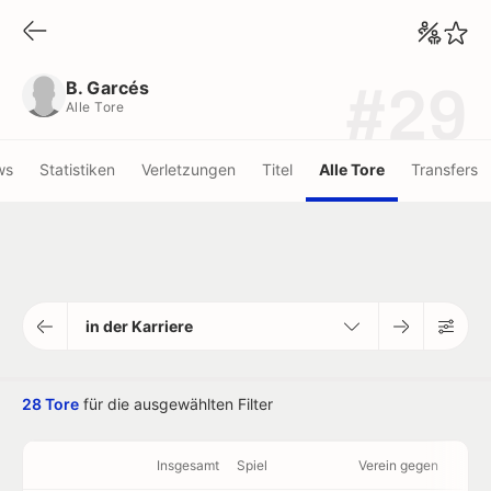
B. Garcés
Alle Tore
B. Garcés
#29
Alle Tore
ws
Statistiken
Verletzungen
Titel
Alle Tore
Transfers
in der Karriere
28 Tore
für die ausgewählten Filter
Insgesamt
Spiel
Verein gegen