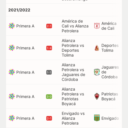
2021/2022
América de
América
Primera A
Cali vs Alianza
2-1
de Cali
Petrolera
Alianza
Petrolera vs
Deportes
Primera A
1-4
Deportes
Tolima
Tolima
Alianza
Jaguares
Petrolera vs
de
Primera A
1-1
Jaguares de
Córdoba
Córdoba
Alianza
Petrolera vs
Patriotas
3
Primera A
3-0
Patriotas
Boyacá
Boyacá
Envigado vs
Primera A
Envigado
Alianza
2-1
Petrolera