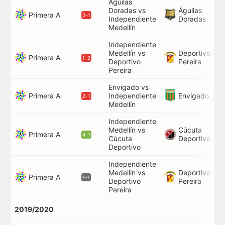
Águilas
Doradas vs
Águilas
Primera A
2-1
Independiente
Doradas
Medellín
Independiente
Medellín vs
Deportivo
Primera A
1-2
Deportivo
Pereira
Pereira
Envigado vs
Primera A
Envigado
Independiente
7
2-1
Medellín
Independiente
Medellín vs
Cúcuta
Primera A
4-1
Cúcuta
Deportivo
Deportivo
Independiente
Medellín vs
Deportivo
Primera A
1-1
Deportivo
Pereira
Pereira
2019/2020