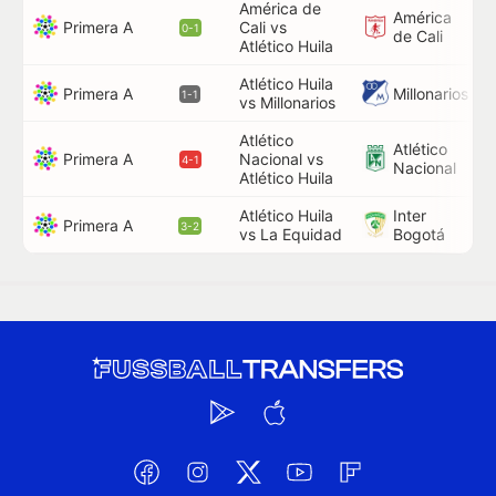
América de
América
Primera A
Cali vs
0-1
de Cali
Atlético Huila
Atlético Huila
1
Primera A
Millonarios
1-1
vs Millonarios
Atlético
Atlético
Primera A
Nacional vs
7
4-1
Nacional
Atlético Huila
Atlético Huila
Inter
Primera A
3-2
vs La Equidad
Bogotá