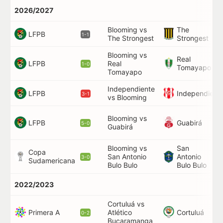
2026/2027
Blooming vs
The
8
LFPB
1-1
The Strongest
Strongest
Blooming vs
Real
LFPB
Real
1-0
Tomayapo
Tomayapo
Independiente
LFPB
Independient
3-1
vs Blooming
6
Blooming vs
LFPB
Guabirá
2
5-0
Guabirá
Blooming vs
San
Copa
San Antonio
Antonio
3-0
Sudamericana
Bulo Bulo
Bulo Bulo
2022/2023
Cortuluá vs
Primera A
Cortuluá
Atlético
0-2
Bucaramanga