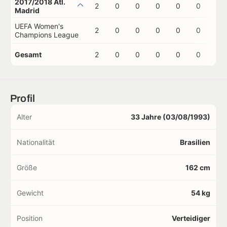
2017/2018 Atl.
2
0
0
0
0
0
0
Madrid
UEFA Women's
2
0
0
0
0
0
0
Champions League
Gesamt
2
0
0
0
0
0
0
Profil
Alter
33 Jahre (03/08/1993)
Nationalität
Brasilien
Größe
162 cm
Gewicht
54 kg
Position
Verteidiger