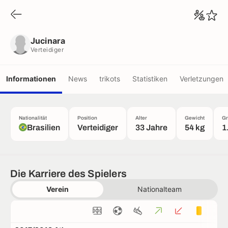
Jucinara
Verteidiger
Jucinara
Verteidiger
Informationen
News
trikots
Statistiken
Verletzungen
Nationalität
Position
Alter
Gewicht
Gr
Brasilien
Verteidiger
33 Jahre
54 kg
1
Die Karriere des Spielers
Verein
Nationalteam