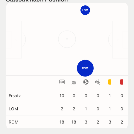
LOM
ROM
SE
Ersatz
10
0
0
0
1
0
LOM
2
2
1
0
1
0
ROM
18
18
3
2
3
2