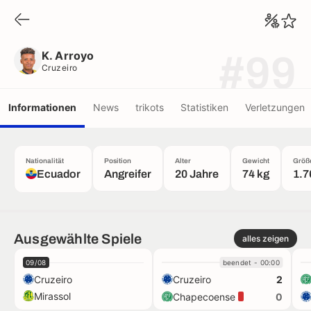
K. Arroyo
Cruzeiro
K. Arroyo
#99
Cruzeiro
Informationen
News
trikots
Statistiken
Verletzungen
Nationalität
Position
Alter
Gewicht
Größ
Ecuador
Angreifer
20 Jahre
74 kg
1.7
Ausgewählte Spiele
alles zeigen
09/08
beendet - 00:00
Cruzeiro
Cruzeiro
2
Mirassol
Chapecoense
0