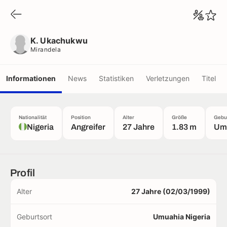
K. Ukachukwu
Mirandela
K. Ukachukwu
Mirandela
Informationen
News
Statistiken
Verletzungen
Titel
Nationalität
Position
Alter
Größe
Gebur
Nigeria
Angreifer
27 Jahre
1.83 m
Um
Profil
Alter
27 Jahre (02/03/1999)
Geburtsort
Umuahia Nigeria