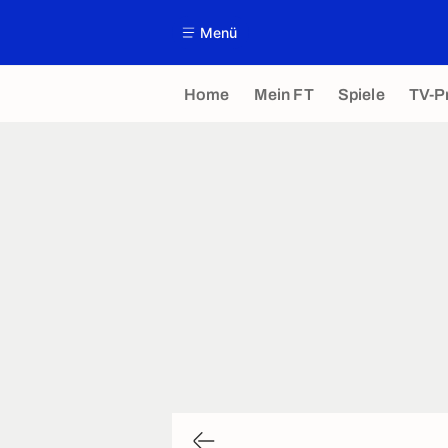
Menü
Home
Mein FT
Spiele
TV-P