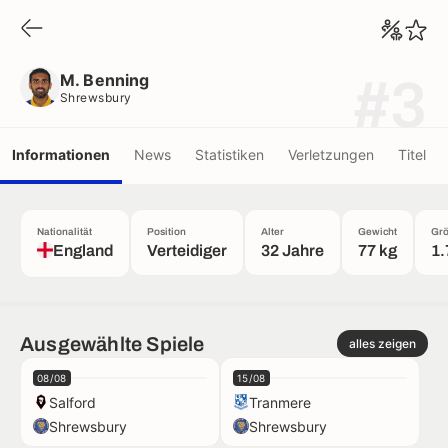
M. Benning
Shrewsbury
M. Benning
#3
Shrewsbury
Informationen
News
Statistiken
Verletzungen
Titel
Nationalität
Position
Alter
Gewicht
Gr
England
Verteidiger
32 Jahre
77 kg
1.
Ausgewählte Spiele
alles zeigen
08/08
15/08
Salford
Tranmere
Shrewsbury
Shrewsbury