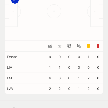
SE
Ersatz
9
0
0
0
1
0
LIV
1
1
0
0
0
0
LM
6
6
0
1
2
0
LAV
2
2
0
1
2
0