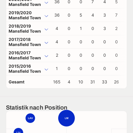
36
0
0
7
4
5
0
Mansfield Town
2019/2020
36
0
5
4
3
7
0
Mansfield Town
2018/2019
4
0
1
0
3
2
0
Mansfield Town
2017/2018
4
0
0
0
0
0
0
Mansfield Town
2016/2017
2
0
0
0
0
0
0
Mansfield Town
2015/2016
1
0
0
0
0
0
0
Mansfield Town
Gesamt
165
4
10
31
33
26
0
Statistik nach Position
LAV
LM
LIV