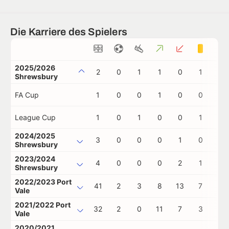
Die Karriere des Spielers
2025/2026
2
0
1
1
0
1
0
Shrewsbury
FA Cup
1
0
0
1
0
0
0
League Cup
1
0
1
0
0
1
0
2024/2025
3
0
0
0
1
0
0
Shrewsbury
2023/2024
4
0
0
0
2
1
0
Shrewsbury
2022/2023 Port
41
2
3
8
13
7
0
Vale
2021/2022 Port
32
2
0
11
7
3
0
Vale
2020/2021