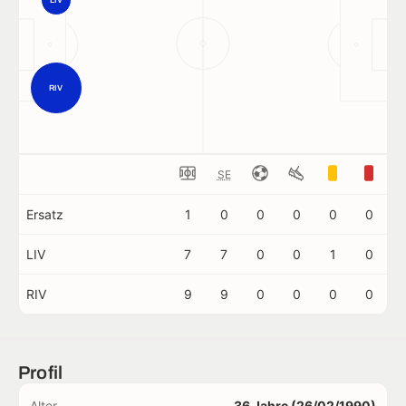
RIV
SE
Ersatz
1
0
0
0
0
0
LIV
7
7
0
0
1
0
RIV
9
9
0
0
0
0
Profil
Alter
36 Jahre (26/02/1990)