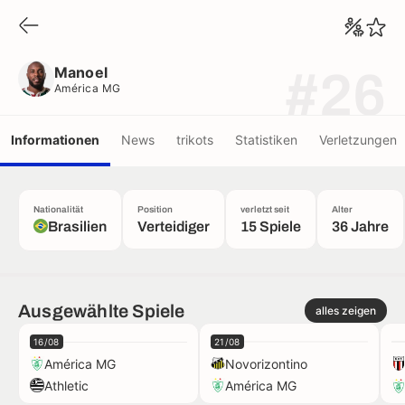
Manoel
América MG
Manoel
#26
América MG
Informationen
News
trikots
Statistiken
Verletzungen
Nationalität
Position
verletzt seit
Alter
Brasilien
Verteidiger
15 Spiele
36 Jahre
Ausgewählte Spiele
alles zeigen
16/08
21/08
América MG
Novorizontino
Athletic
América MG