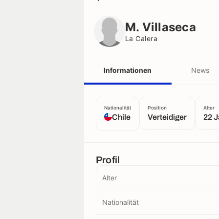
M. Villaseca
La Calera
M. Villaseca
La Calera
Informationen
News
Nationalität
Position
Alter
Chile
Verteidiger
22 J
Profil
Alter
Nationalität