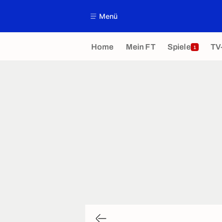
Menü
Home
Mein FT
Spiele
TV
1