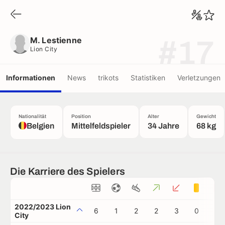
M. Lestienne
Lion City
M. Lestienne
#17
Lion City
Informationen
News
trikots
Statistiken
Verletzungen
Nationalität
Position
Alter
Gewicht
Belgien
Mittelfeldspieler
34 Jahre
68 kg
Die Karriere des Spielers
2022/2023 Lion
6
1
2
2
3
0
0
City