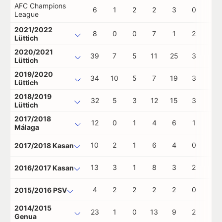
AFC Champions
6
1
2
2
3
0
0
League
2021/2022
8
0
0
7
1
2
0
Lüttich
2020/2021
39
7
5
11
25
3
0
Lüttich
2019/2020
34
10
5
7
19
3
1
Lüttich
2018/2019
32
5
3
12
15
3
0
Lüttich
2017/2018
12
0
1
4
6
1
0
Málaga
10
2
1
6
4
0
0
2017/2018 Kasan
13
3
1
8
3
2
0
2016/2017 Kasan
4
2
2
2
2
0
0
2015/2016 PSV
2014/2015
23
1
0
13
9
2
0
Genua