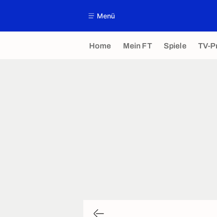
Menü
Home
Mein FT
Spiele
TV-P