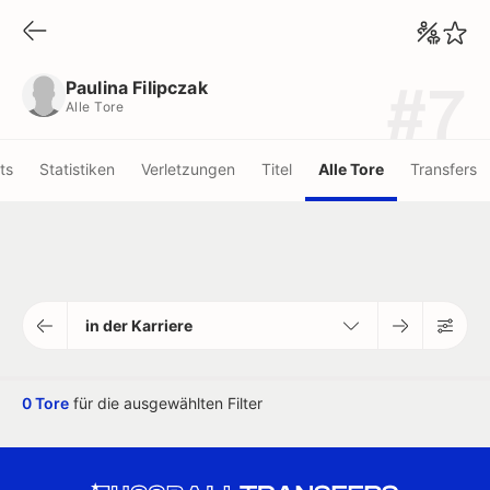
Paulina Filipczak
Alle Tore
Paulina Filipczak
#7
Alle Tore
ots
Statistiken
Verletzungen
Titel
Alle Tore
Transfers
in der Karriere
0 Tore
für die ausgewählten Filter