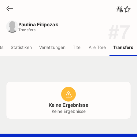
Paulina Filipczak
Transfers
Paulina Filipczak
#7
Transfers
ts
Statistiken
Verletzungen
Titel
Alle Tore
Transfers
Keine Ergebnisse
Keine Ergebnisse