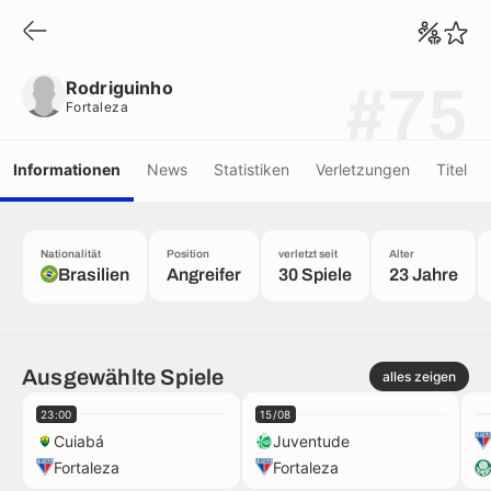
Rodriguinho
Fortaleza
Rodriguinho
#75
Fortaleza
Informationen
News
Statistiken
Verletzungen
Titel
Nationalität
Position
verletzt seit
Alter
Brasilien
Angreifer
30 Spiele
23 Jahre
Ausgewählte Spiele
alles zeigen
23:00
15/08
Cuiabá
Juventude
Fortaleza
Fortaleza