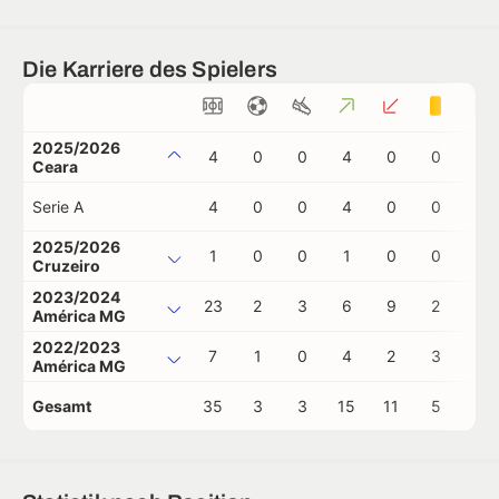
Die Karriere des Spielers
2025/2026
4
0
0
4
0
0
1
Ceara
Serie A
4
0
0
4
0
0
1
2025/2026
1
0
0
1
0
0
0
Cruzeiro
2023/2024
23
2
3
6
9
2
0
América MG
2022/2023
7
1
0
4
2
3
0
América MG
Gesamt
35
3
3
15
11
5
1