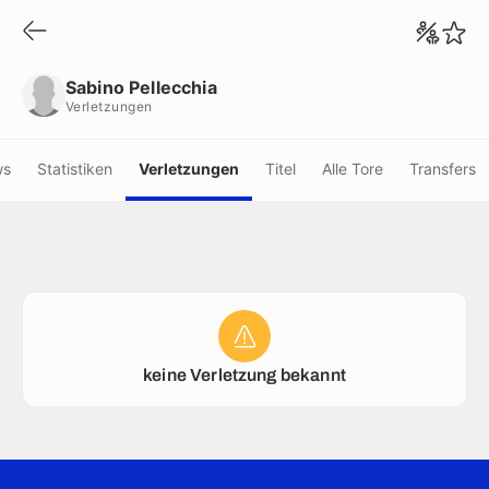
Sabino Pellecchia
Verletzungen
Sabino Pellecchia
Verletzungen
ws
Statistiken
Verletzungen
Titel
Alle Tore
Transfers
keine Verletzung bekannt