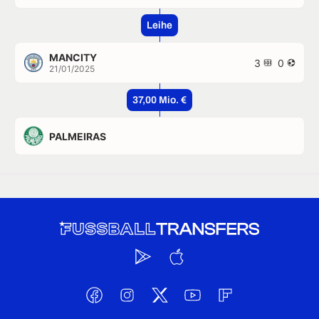
Leihe
MANCITY
3
0
21/01/2025
37,00 Mio. €
PALMEIRAS