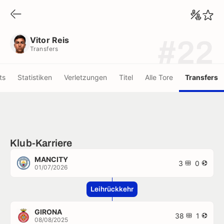
Vitor Reis
Transfers
Vitor Reis
#22
Transfers
ts
Statistiken
Verletzungen
Titel
Alle Tore
Transfers
Klub-Karriere
MANCITY
3
0
01/07/2026
Leihrückkehr
GIRONA
38
1
08/08/2025