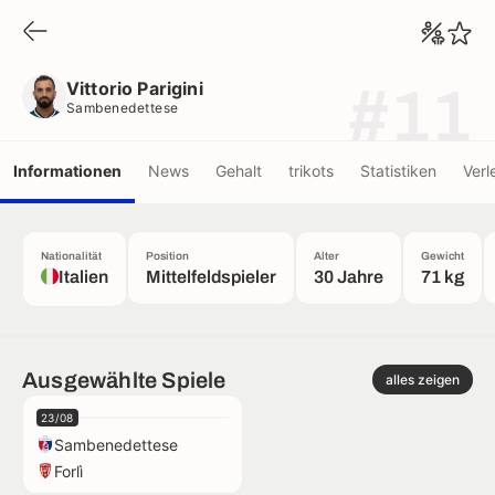
Vittorio Parigini
Sambenedettese
Vittorio Parigini
#11
Sambenedettese
Informationen
News
Gehalt
trikots
Statistiken
Verl
Nationalität
Position
Alter
Gewicht
Italien
Mittelfeldspieler
30 Jahre
71 kg
Ausgewählte Spiele
alles zeigen
23/08
Sambenedettese
Forlì