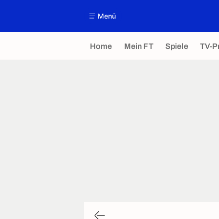
Menü
Home
Mein FT
Spiele
TV-P