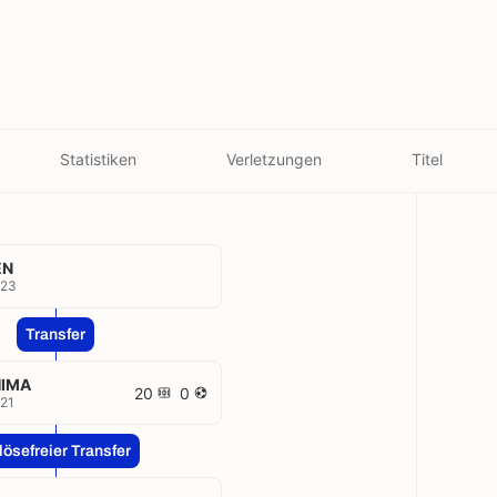
Statistiken
Verletzungen
Titel
EN
023
Transfer
HIMA
20
0
21
lösefreier Transfer