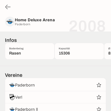
Home Deluxe Arena
Paderborn
Home Deluxe Arena
2008
Paderborn
Infos
Bodenbelag
Kapazität
Ø 
Rasen
15306
8
Vereine
Paderborn
Verl
Paderborn II