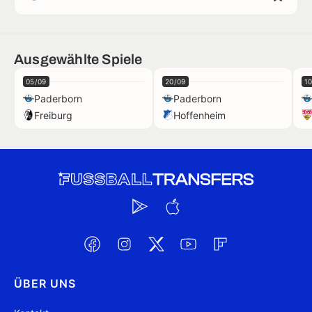
Ausgewählte Spiele
05/09
20/09
10
Paderborn
Paderborn
Freiburg
Hoffenheim
ÜBER UNS