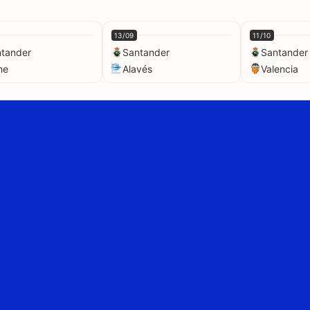
13/09
11/10
tander
Santander
Santander
he
Alavés
Valencia