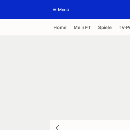
Menü
Home
Mein FT
Spiele
TV-P