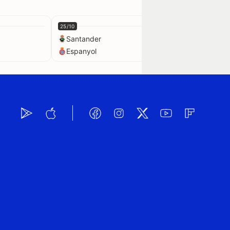
25/10
01/11
Santander
Santander
Espanyol
Real Madrid