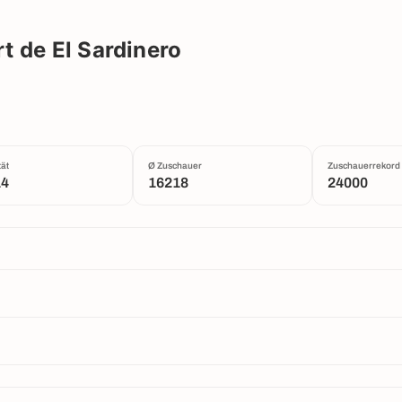
o
 de El Sardinero
ät
Ø Zuschauer
Zuschauerrekord
14
16218
24000