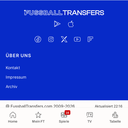
ÜBER UNS
Kontakt
Impressum
Archiv
@ FussballTransfers.com 2009-2026
Aktualisiert 22:16
16
In die Zwischenablage kopiert
Home
Mein FT
Spiele
TV
Tabelle