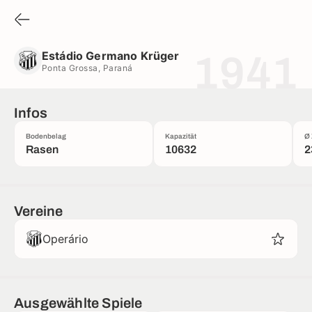
Estádio Germano Krüger
Ponta Grossa, Paraná
Estádio Germano Krüger
1941
Ponta Grossa, Paraná
Infos
Bodenbelag
Kapazität
Ø 
Rasen
10632
2
Vereine
Operário
Ausgewählte Spiele