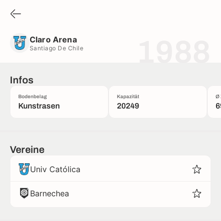
Claro Arena
Santiago De Chile
Claro Arena
1988
Santiago De Chile
Infos
Bodenbelag
Kapazität
Ø 
Kunstrasen
20249
6
Vereine
Univ Católica
Barnechea