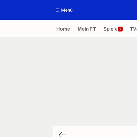
Menü
Home
Mein FT
Spiele
TV
1