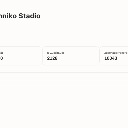
hniko Stadio
ät
Ø Zuschauer
Zuschauerrekord
60
2128
10043