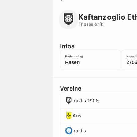
Kaftanzoglio Ethniko Stadio
Thessaloníki
Kaftanzoglio Et
Thessaloníki
Infos
Bodenbelag
Kapazit
Rasen
275
Vereine
Iraklis 1908
Aris
Iraklis