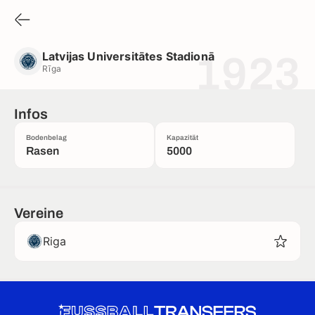
Latvijas Universitātes Stadionā
Rīga
Latvijas Universitātes Stadionā
1923
Rīga
Infos
Bodenbelag
Kapazität
Rasen
5000
Vereine
Riga