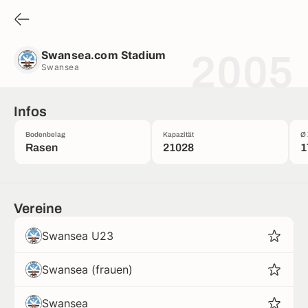
Swansea.com Stadium
Swansea
Swansea.com Stadium
2005
Swansea
Infos
Bodenbelag
Kapazität
Ø 
Rasen
21028
1
Vereine
Swansea U23
Swansea (frauen)
Swansea